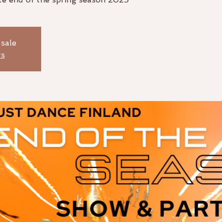
 sale
ts