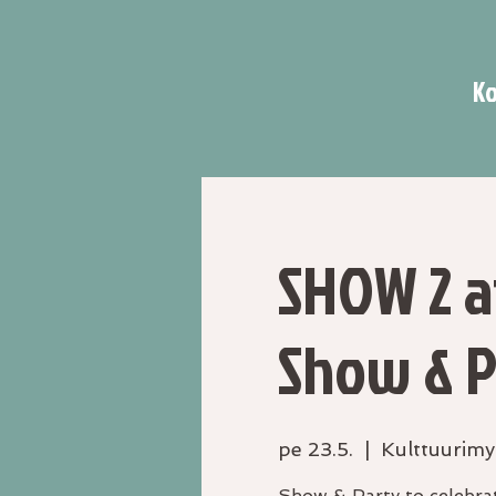
Ko
SHOW 2 a
Show & P
pe 23.5.
  |  
Kulttuurimy
Show & Party to celebra