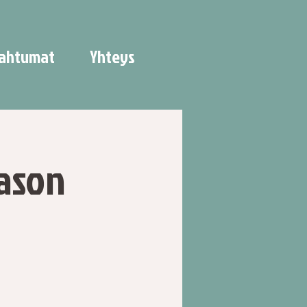
ahtumat
Yhteys
eason