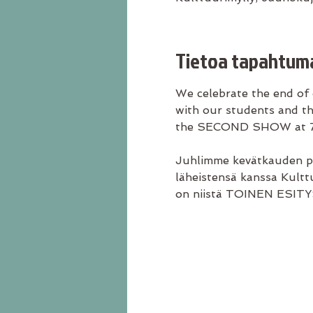
Tietoa tapahtum
We celebrate the end of 
with our students and th
the SECOND SHOW at 7p
Juhlimme kevätkauden pää
läheistensä kanssa Kulttu
on niistä TOINEN ESITYS