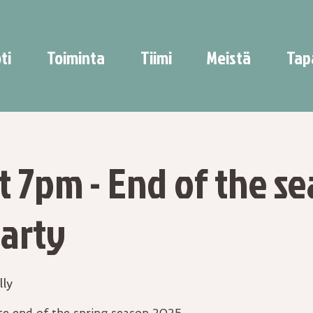
ti
Toiminta
Tiimi
Meistä
Tap
t 7pm - End of the s
arty
lly
te end of the spring season 2025