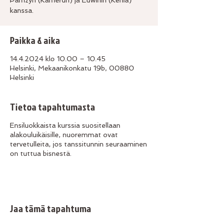
Pamzyn (Kamerun) ja Edwinin (Kenia)
kanssa.
Paikka & aika
14.4.2024 klo 10.00 – 10.45
Helsinki, Mekaanikonkatu 19b, 00880
Helsinki
Tietoa tapahtumasta
Ensiluokkaista kurssia suositellaan
alakouluikäisille, nuoremmat ovat
tervetulleita, jos tanssitunnin seuraaminen
on tuttua bisnestä.
Jaa tämä tapahtuma