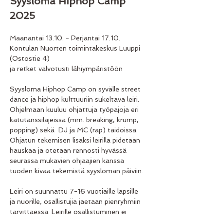
Syysloma Hiphop Camp 
2025
Maanantai 13.10. - Perjantai 17.10.
Kontulan Nuorten toimintakeskus Luuppi 
(Ostostie 4)
ja retket valvotusti lähiympäristöön
Syysloma Hiphop Camp on syvälle street 
dance ja hiphop kulttuuriin sukeltava leiri. 
Ohjelmaan kuuluu ohjattuja työpajoja eri 
katutanssilajeissa (mm. breaking, krump, 
popping) sekä  DJ ja MC (rap) taidoissa. 
Ohjatun tekemisen lisäksi leirillä pidetään 
hauskaa ja otetaan rennosti hyvässä 
seurassa mukavien ohjaajien kanssa 
tuoden kivaa tekemistä syysloman päiviin. 
Leiri on suunnattu 7-16 vuotiaille lapsille 
ja nuorille, osallistujia jaetaan pienryhmiin 
tarvittaessa. Leirille osallistuminen ei 