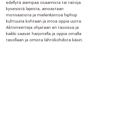
edellytä aiempaa osaamista tai taitoja 
kyseisistä lajeista, ainoastaan 
motivaatiota ja mielenkiintoa hiphop 
kulttuuria kohtaan ja intoa oppia uutta. 
Aktiviteetteja ohjataan eri tasoissa ja 
kaikki saavat harjoitella ja oppia omalla 
tasollaan ja omista lähtökohdista käsin.
Show More
Share this event