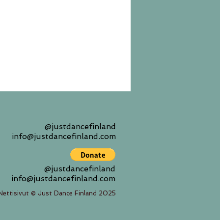
@justdancefinland
info@justdancefinland.com
@justdancefinland
info@justdancefinland.com
Nettisivut © Just Dance Finland 2025