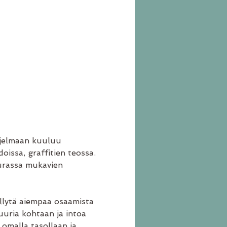
hjelmaan kuuluu 
oissa, graffitien teossa. 
eurassa mukavien 
dellytä aiempaa osaamista 
tuuria kohtaan ja intoa 
 omalla tasollaan ja 