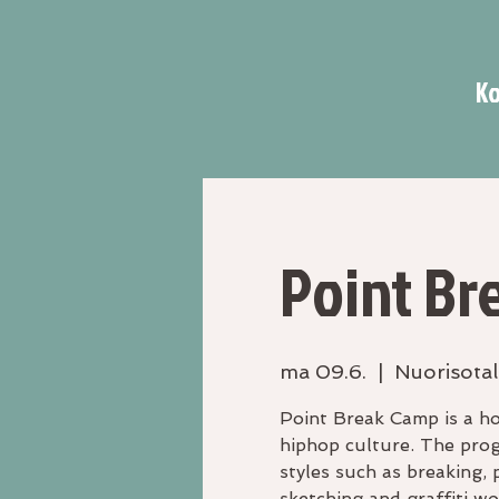
Ko
Point Br
ma 09.6.
  |  
Nuorisotal
Point Break Camp is a ho
hiphop culture. The prog
styles such as breaking, 
sketching and graffiti w