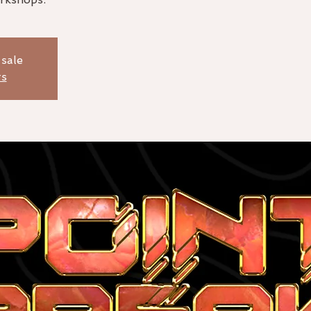
 sale
ts