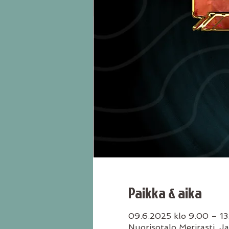
Paikka & aika
09.6.2025 klo 9.00 – 13
Nuorisotalo Merirasti, J