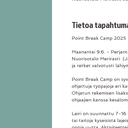
Tietoa tapahtum
Point Break Camp 2025
Maanantai 9.6. - Perjanta
Nuorisotalo Merirasti  (
ja retket valvotusti lähi
Point Break Camp on syvä
ohjattuja työpajoja eri ka
Ohjatun tekemisen lisäksi
ohjaajien kanssa kesälom
Leiri on suunnattu 7-16 vu
tai taitoja kyseisistä laj
oppia uutta. Aktiviteettej