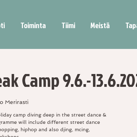
ti
Toiminta
Tiimi
Meistä
Tap
eak Camp 9.6.-13.6.20
o Merirasti
liday camp diving deep in the street dance &
ramme will include different street dance
popping, hiphop and also djing, mcing,
orkshops.