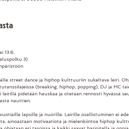
asta
i 13.6.
Jaluspolku 3)
ympäristöön
lle street dance ja hiphop kulttuuriin sukeltava leiri. O
tutanssilajeissa (breaking, hiphop, popping), DJ ja MC taid
 leirillä pidetään hauskaa ja otetaan rennosti hyvässä s
asta nauttien. 
otiaille lapsille ja nuorille. Leirille osallistuminen ei e
eista, ainoastaan motivaatiota ja mielenkiintoa hiphop kult
a ohjataan eri tasoissa ja kaikki saavat harjoitella ja oppia